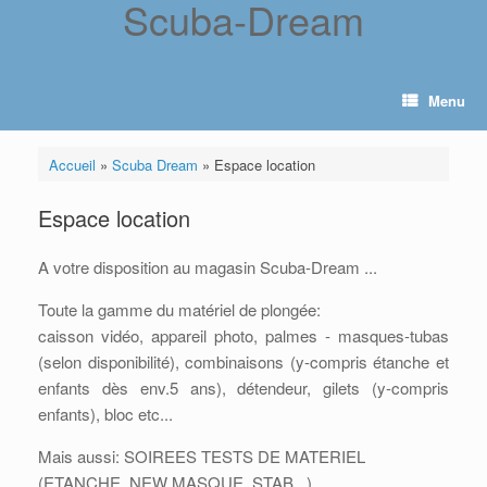
Scuba-Dream
Skip
to
content
Menu
Accueil
»
Scuba Dream
»
Espace location
Espace location
A votre disposition au magasin Scuba-Dream ...
Toute la gamme du matériel de plongée:
caisson vidéo, appareil photo, palmes - masques-tubas
(selon disponibilité), combinaisons (y-compris étanche et
enfants dès env.5 ans), détendeur, gilets (y-compris
enfants), bloc etc...
Mais aussi: SOIREES TESTS DE MATERIEL
(ETANCHE, NEW MASQUE, STAB...),