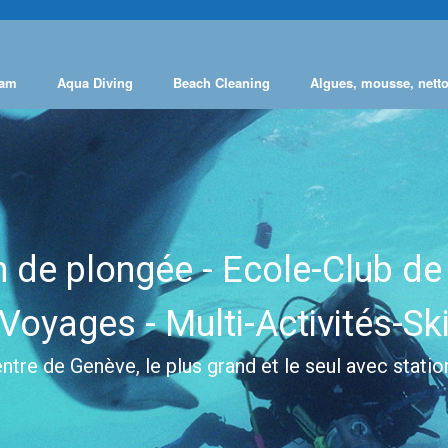
eam
Aqua Diving
Beach Cleaning
Algues, mousse, net
 de plongée - Ecole-Club de
Voyages - Multi-Activités-Sk
tre de Genève, le plus grand et le seul avec stati