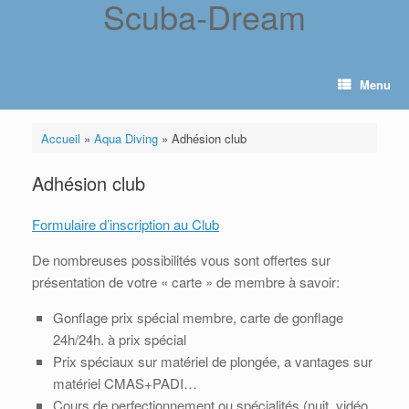
Scuba-Dream
Skip
to
content
Menu
Accueil
»
Aqua Diving
»
Adhésion club
Adhésion club
Formulaire d’inscription au Club
De nombreuses possibilités vous sont offertes sur
présentation de votre « carte » de membre à savoir:
Gonflage prix spécial membre, carte de gonflage
24h/24h. à prix spécial
Prix spéciaux sur matériel de plongée, a vantages sur
matériel CMAS+PADI…
Cours de perfectionnement ou spécialités (nuit, vidéo,