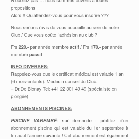
N’oubliez pas … nous sommes ouverts à toutes
propositions
Alors!!! Qu’attendez-vous pour vous inscrire ???
Nous serions ravis de vous accueillir au sein de notre
Club / Que vous coûte l’adhésion au club ?
Frs
220.-
par année membre
actif
/ Frs
170.-
par année
membre
passif
INFO DIVERSES:
Rappelez-vous que le certificat médical est valable 1 an
(6 mois-enfants). Médecin conseil du Club:
– Dr.De Blonay Tel: +41 22 301 49 49 (spécialiste en
plongée)
ABONNEMENTS PISCINES:
PISCINE VAREMBÉ
: sur demande : profitez d’un
abonnement piscine qui est valable du 1er septembre à
fin août l’année suivante ! Cet abonnement est également