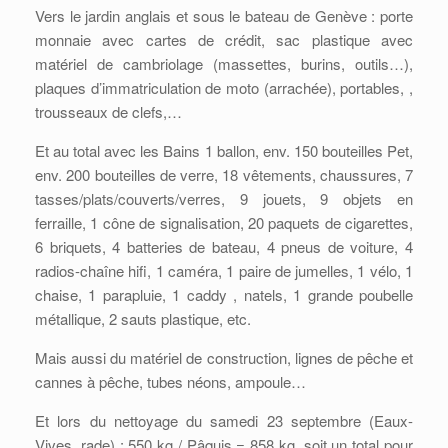
Vers le jardin anglais et sous le bateau de Genève : porte
monnaie avec cartes de crédit, sac plastique avec
matériel de cambriolage (massettes, burins, outils…),
plaques d’immatriculation de moto (arrachée), portables, ,
trousseaux de clefs,…
Et au total avec les Bains 1 ballon, env. 150 bouteilles Pet,
env. 200 bouteilles de verre, 18 vêtements, chaussures, 7
tasses/plats/couverts/verres, 9 jouets, 9 objets en
ferraille, 1 cône de signalisation, 20 paquets de cigarettes,
6 briquets, 4 batteries de bateau, 4 pneus de voiture, 4
radios-chaîne hifi, 1 caméra, 1 paire de jumelles, 1 vélo, 1
chaise, 1 parapluie, 1 caddy , natels, 1 grande poubelle
métallique, 2 sauts plastique, etc.
Mais aussi du matériel de construction, lignes de pêche et
cannes à pêche, tubes néons, ampoule…
Et lors du nettoyage du samedi 23 septembre (Eaux-
Vives, rade) : 550 kg / Pâquis = 858 kg, soit un total pour