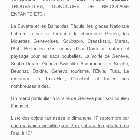
TROUVAILLES, CONCOURS DE BRICOLAGE
ENFANTS ETC :
La Buvette et les Bains des Pâquis, les glaces Nationale
Lebrun, le bar la Terrasse, la pharmacie Gouda, les
Mouettes Genevoises, Scubapro, Cressi-sub, Mares,
l’Asl, Protection des cours d’eau-Domaine nature et
paysage pour les sacs poubelles, La Voirie de Genève,
Scuba-Dream Genève,Swisslife Assurance, La Seiche,
Beuchat, Dakine, Geneva tourisme, l’Elvia, Tusa, Le
restaurant le Trois-Huit, Oenobiol, et toutes nos
nombreuses aides.
Un merci particulier à la Ville de Genève pour son soutien
financier.
Liste des objets ramassés le dimanche 17 septembre par
une mauvaise visibilité (env. 2 m.) et une température de
l’eau à 19°