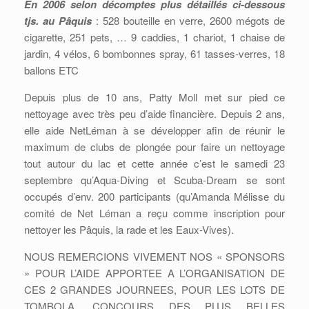
En 2006 selon décomptes plus détaillés ci-dessous
tjs. au Pâquis
: 528 bouteille en verre, 2600 mégots de
cigarette, 251 pets, … 9 caddies, 1 chariot, 1 chaise de
jardin, 4 vélos, 6 bombonnes spray, 61 tasses-verres, 18
ballons ETC
Depuis plus de 10 ans, Patty Moll met sur pied ce
nettoyage avec très peu d’aide financière. Depuis 2 ans,
elle aide NetLéman à se développer afin de réunir le
maximum de clubs de plongée pour faire un nettoyage
tout autour du lac et cette année c’est le samedi 23
septembre qu’Aqua-Diving et Scuba-Dream se sont
occupés d’env. 200 participants (qu’Amanda Mélisse du
comité de Net Léman a reçu comme inscription pour
nettoyer les Pâquis, la rade et les Eaux-Vives).
NOUS REMERCIONS VIVEMENT NOS « SPONSORS
» POUR L’AIDE APPORTEE A L’ORGANISATION DE
CES 2 GRANDES JOURNEES, POUR LES LOTS DE
TOMBOLA, CONCOURS DES PLUS BELLES