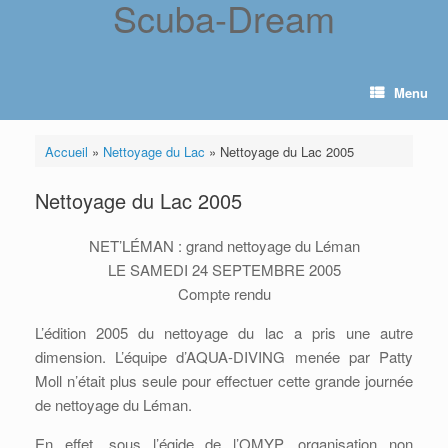
Scuba-Dream
Skip
to
content
Menu
Accueil
»
Nettoyage du Lac
»
Nettoyage du Lac 2005
Nettoyage du Lac 2005
NET’LÉMAN : grand nettoyage du Léman
LE SAMEDI 24 SEPTEMBRE 2005
Compte rendu
L’édition 2005 du nettoyage du lac a pris une autre
dimension. L’équipe d’AQUA-DIVING menée par Patty
Moll n’était plus seule pour effectuer cette grande journée
de nettoyage du Léman.
En effet, sous l’égide de l’OMYP, organisation non